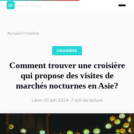
Accueil
›
Croisière
CROISIÈRE
Comment trouver une croisière
qui propose des visites de
marchés nocturnes en Asie?
Léon
•
10 juin 2024
•
7 min de lecture