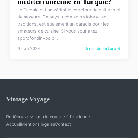
méditerranéenne en Turquie?
La Turquie est un véritable carrefour de cultures et
de saveurs. Ce pays, riche en histoire et en
traditions, est également un paradis pour les
amateurs de cuisine. Si vous souhaitez
approfondir vos c...
10 juin 2024
5 min de lecture →
Vintage Voyage
Redécouvrez l'art du voyage à l'ancienne
Accueil
Mentions légales
Contact