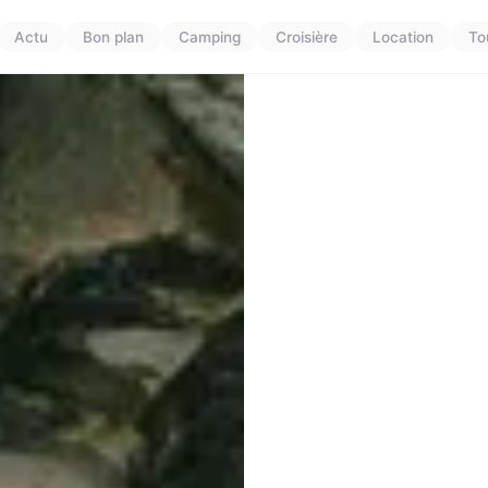
Actu
Bon plan
Camping
Croisière
Location
To