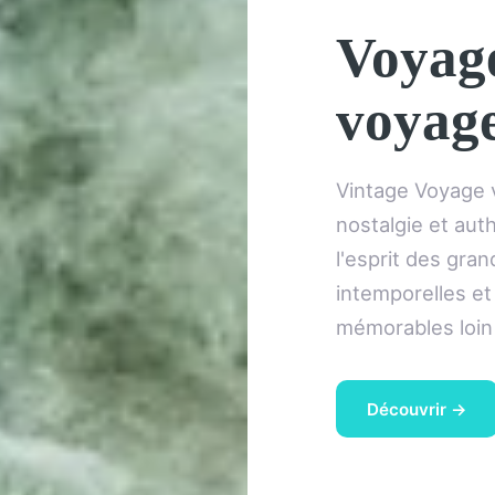
Voyag
voyag
Vintage Voyage v
nostalgie et aut
l'esprit des gra
intemporelles et
mémorables loin
Découvrir →