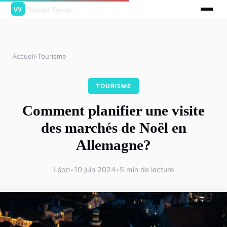
Accueil
›
Tourisme
TOURISME
Comment planifier une visite
des marchés de Noël en
Allemagne?
Léon
•
10 juin 2024
•
5 min de lecture